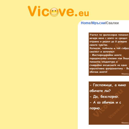
Home
/
Мръсни
/Свалки