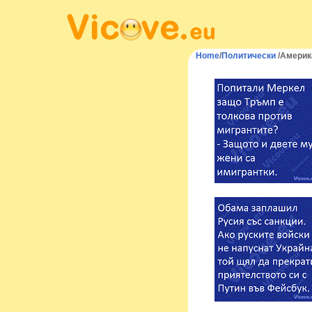
Home
/
Политически
/Америк